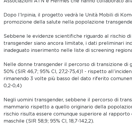
Associazioni ATN e Hermes che hanno collaborato alla 
Dopo l’Irpinia, il progetto vedrà le Unità Mobili di Kome
promozione della salute nella popolazione transgende
Sebbene le evidenze scientifiche riguardo al rischio d
transgender siano ancora limitate, i dati preliminari in
inadeguato inserimento nelle liste di screening region
Nelle donne transgender il percorso di transizione di 
50% (SIR 46,7; 95% CI, 27,2-75,4)1 - rispetto all’incide
rimanendo 3 volte più basso del dato riferito comunem
0,2-0,4)
Negli uomini transgender, sebbene il percorso di trans
mammario rispetto a quello originario della popolazion
rischio risulta essere comunque superiore al rapporto 
maschile (SIR 58,9; 95% CI, 18,7-142,2).