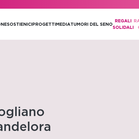
REGALI
R
ONE
SOSTIENICI
PROGETTI
MEDIA
TUMORI DEL SENO
SOLIDALI
ogliano
Candelora