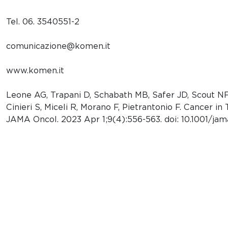
Tel. 06. 3540551-2
comunicazione@komen.it
www.komen.it
Leone AG, Trapani D, Schabath MB, Safer JD, Scout NFN
Cinieri S, Miceli R, Morano F, Pietrantonio F. Cancer 
JAMA Oncol. 2023 Apr 1;9(4):556-563. doi: 10.1001/ja