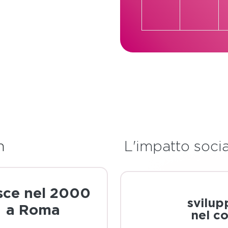
eventi,
n
L'impatto soci
sce nel 2000
svilup
a Roma
nel co