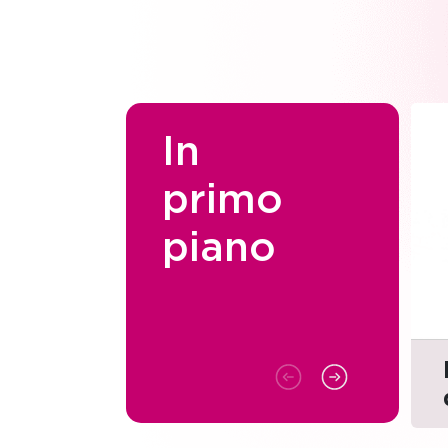
In
primo
piano