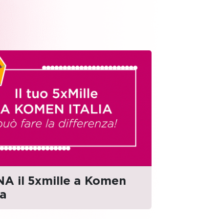
A il 5xmille a Komen
Le bom
ia
Italia