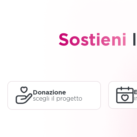
Sostieni
l
E
Donazione
i
scegli il progetto