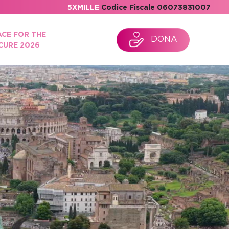
5XMILLE
Codice Fiscale 06073831007
ACE FOR THE
DONA
CURE 2026