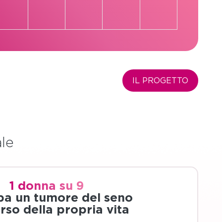
IL PROGETTO
ale
1 donna su 9
pa un tumore del seno
rso della propria vita