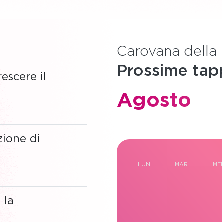
Carovana della
Prossime tap
escere il
Agosto
zione di
Calendario
LUN
MAR
ME
di
 la
Eventi