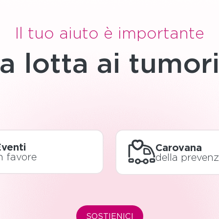
Il tuo aiuto è importante
a lotta ai tumor
venti
Carovana
n favore
della preven
SOSTIENICI