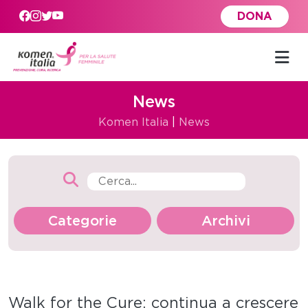
Skip to main content
DONA
News
Komen Italia
|
News
Categorie
Archivi
Walk for the Cure: continua a crescere