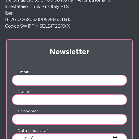
Via G. Paisiello 35 C - 00198 Roma – Agenzia roma 10
Intestatario: Think Pink Italy ETS
Iban:
IT17G0326803210052966541910
Codice SWIFT = SELBIT2BXXX
Newsletter
Email*
Nome*
Cognome*
Data di nascita*