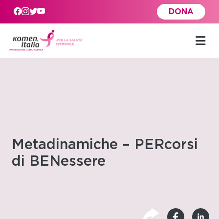
Skip to main content
DONA
Metadinamiche – PERcorsi
di BENessere