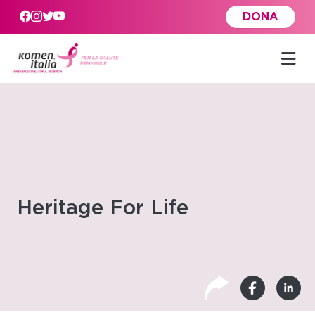
Skip to main content
DONA
Heritage For Life