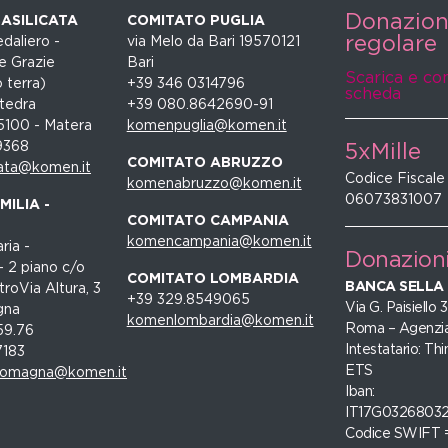
Donazio
ASILICATA
COMITATO PUGLIA
regolare
daliero -
via Melo da Bari 19570121
e Grazie
Bari
Scarica e co
 terra)
+39 346 0314796
scheda
tedra
+39 080.8642690-91
5100 - Matera
komenpuglia@komen.it
9368
5xMille
COMITATO ABRUZZO
ata@komen.it
Codice Fiscale
komenabruzzo@komen.it
06073831007
ILIA -
COMITATO CAMPANIA
komencampania@komen.it
ria -
Donazion
- 2 piano c/o
COMITATO LOMBARDIA
BANCA SELLA
roVia Altura, 3
+39 329.8549065
Via G. Paisiello
gna
komenlombardia@komen.it
Roma – Agenzia
59.76
Intestatario: Thi
7183
ETS
romagna@komen.it
Iban:
IT17G0326803
Codice SWIFT 