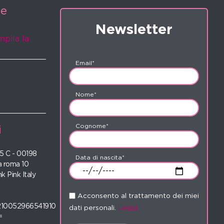
ne
Newsletter
mpila la
Email*
Nome*
Cognome*
i
 35 C - 00198
Data di nascita*
 roma 10
nk Pink Italy
Acconsento al trattamento dei miei
210052966541910
dati personali.
Leggi
=