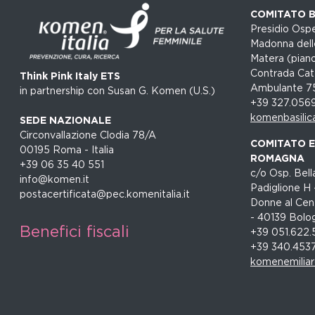
COMITATO B
Presidio Ospe
Madonna dell
Matera (piano
Contrada Cat
Think Pink Italy ETS
Ambulante 7
in partnership con Susan G. Komen (U.S.)
+39 327.056
komenbasilic
SEDE NAZIONALE
Circonvallazione Clodia 78/A
COMITATO EM
00195 Roma - Italia
ROMAGNA
+39 06 35 40 551
c/o Osp. Bella
info@komen.it
Padiglione H 
postacertificata@pec.komenitalia.it
Donne al Cent
- 40139 Bolo
Benefici fiscali
+39 051.622.
+39 340.453
komenemilia