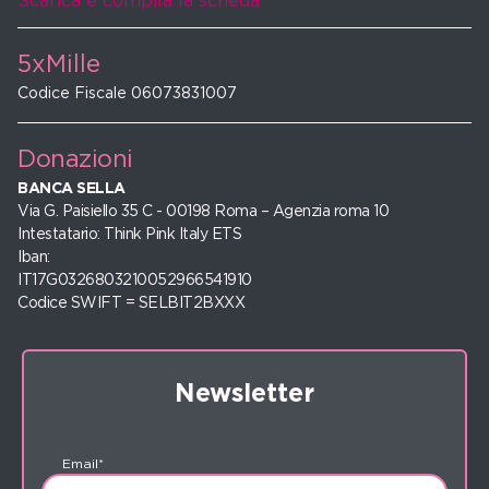
Scarica e compila la scheda
5xMille
Codice Fiscale 06073831007
Donazioni
BANCA SELLA
Via G. Paisiello 35 C - 00198 Roma – Agenzia roma 10
Intestatario: Think Pink Italy ETS
Iban:
IT17G0326803210052966541910
Codice SWIFT = SELBIT2BXXX
Newsletter
Email*