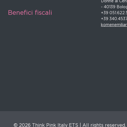
Donne al Cent
- 40139 Bolo
Benefici fiscali
+39 051.622.
+39 340.453
komenemilia
© 2026 Think Pink Italy ETS | All rights reserved.