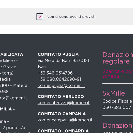
Non ci sono eventi previsti.
Donazio
ASILICATA
COMITATO PUGLIA
regolare
daliero -
via Melo da Bari 19570121
e Grazie
Bari
Scarica e co
 terra)
+39 346 0314796
scheda
tedra
+39 080.8642690-91
5100 - Matera
komenpuglia@komen.it
9368
5xMille
COMITATO ABRUZZO
ata@komen.it
Codice Fiscale
komenabruzzo@komen.it
06073831007
ILIA -
COMITATO CAMPANIA
komencampania@komen.it
ria -
Donazion
- 2 piano c/o
COMITATO LOMBARDIA