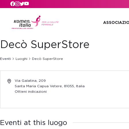
Skip to main content
ASSOCIAZI
Decò SuperStore
Eventi
Luoghi
Decò SuperStore
Via Galatina, 209
Santa Maria Capua Vetere
,
81055,
Italia
Ottieni indicazioni
Eventi at this luogo