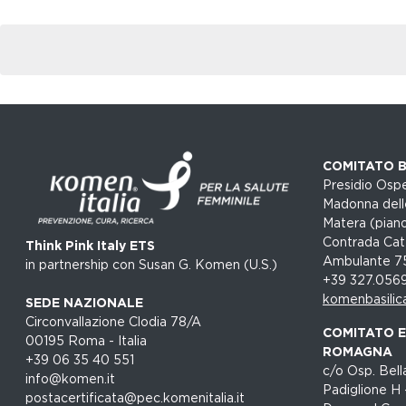
COMITATO B
Presidio Ospe
Madonna dell
Matera (piano
Contrada Cat
Think Pink Italy ETS
Ambulante 7
in partnership con Susan G. Komen (U.S.)
+39 327.056
komenbasilic
SEDE NAZIONALE
Circonvallazione Clodia 78/A
COMITATO EM
00195 Roma - Italia
ROMAGNA
+39 06 35 40 551
c/o Osp. Bella
info@komen.it
Padiglione H 
postacertificata@pec.komenitalia.it