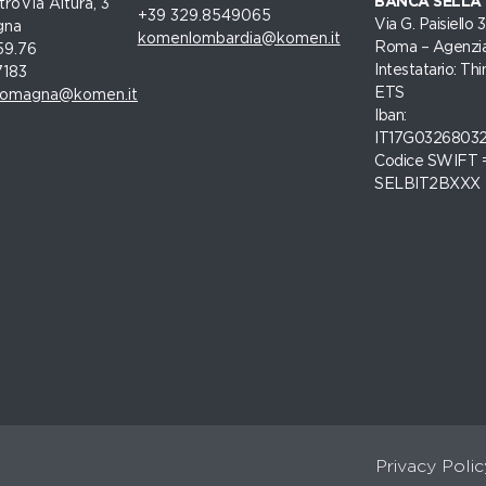
BANCA SELLA
roVia Altura, 3
+39 329.8549065
Via G. Paisiello
gna
komenlombardia@komen.it
Roma – Agenzia
59.76
Intestatario: Thi
7183
ETS
romagna@komen.it
Iban:
IT17G0326803
Codice SWIFT 
SELBIT2BXXX
Privacy Polic