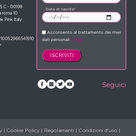
 35 C - 00198
Data di nascita*
 roma 10
nk Pink Italy
Acconsento al trattamento dei miei
210052966541910
dati personali.
Leggi
=
Seguici
y
|
Cookie Policy
|
Regolamenti
|
Condizioni d'uso |