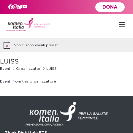
Skip to main content
DONA
Non ci sono eventi previsti.
LUISS
Eventi
Organizzatori
LUISS
Eventi from this organizzatore
Think Pink Italy ETS