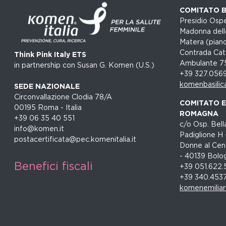
COMITATO B
Presidio Ospe
Madonna dell
Matera (piano
Contrada Cat
Think Pink Italy ETS
Ambulante 7
in partnership con Susan G. Komen (U.S.)
+39 327.056
komenbasilic
SEDE NAZIONALE
Circonvallazione Clodia 78/A
COMITATO EM
00195 Roma - Italia
ROMAGNA
+39 06 35 40 551
c/o Osp. Bella
info@komen.it
Padiglione H 
postacertificata@pec.komenitalia.it
Donne al Cent
- 40139 Bolo
Benefici fiscali
+39 051.622.
+39 340.453
komenemilia