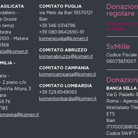
Donazio
ASILICATA
COMITATO PUGLIA
regolare
daliero -
via Melo da Bari 19570121
e Grazie
Bari
Scarica e co
 terra)
+39 346 0314796
scheda
tedra
+39 080.8642690-91
5100 - Matera
komenpuglia@komen.it
9368
5xMille
COMITATO ABRUZZO
ata@komen.it
Codice Fiscale
komenabruzzo@komen.it
06073831007
ILIA -
COMITATO CAMPANIA
komencampania@komen.it
ria -
Donazion
- 2 piano c/o
COMITATO LOMBARDIA
BANCA SELLA
roVia Altura, 3
+39 329.8549065
Via G. Paisiello
gna
komenlombardia@komen.it
Roma – Agenzia
59.76
Intestatario: Thi
7183
ETS
romagna@komen.it
Iban:
IT17G0326803
Codice SWIFT 