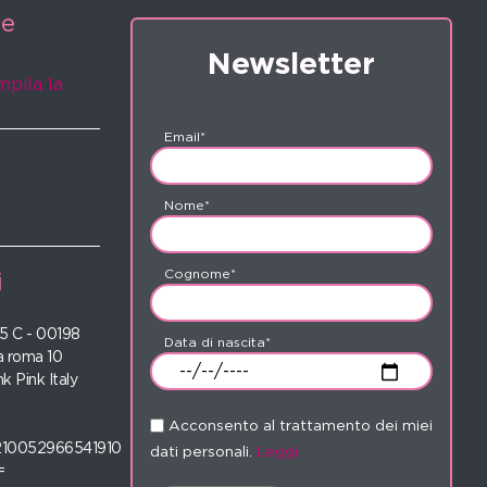
ne
Newsletter
mpila la
Email*
Nome*
Cognome*
i
 35 C - 00198
Data di nascita*
 roma 10
nk Pink Italy
Acconsento al trattamento dei miei
210052966541910
dati personali.
Leggi
=