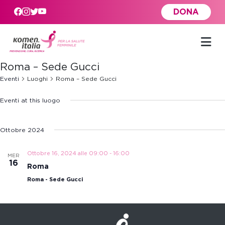
Skip to main content
DONA
Roma – Sede Gucci
Eventi
Luoghi
Roma – Sede Gucci
Eventi at this luogo
Ottobre 2024
Ottobre 16, 2024 alle 09:00
-
16:00
MER
16
Roma
Roma - Sede Gucci