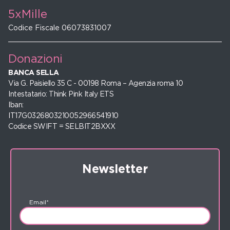
5xMille
Codice Fiscale 06073831007
Donazioni
BANCA SELLA
Via G. Paisiello 35 C - 00198 Roma – Agenzia roma 10
Intestatario: Think Pink Italy ETS
Iban:
IT17G0326803210052966541910
Codice SWIFT = SELBIT2BXXX
Newsletter
Email*