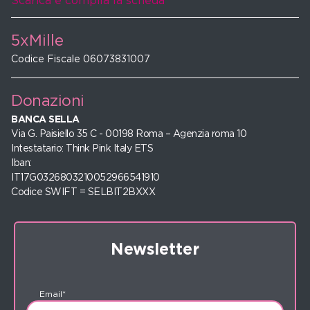
Scarica e compila la scheda
5xMille
Codice Fiscale 06073831007
Donazioni
BANCA SELLA
Via G. Paisiello 35 C - 00198 Roma – Agenzia roma 10
Intestatario: Think Pink Italy ETS
Iban:
IT17G0326803210052966541910
Codice SWIFT = SELBIT2BXXX
Newsletter
Email*