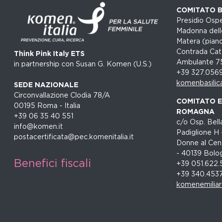
COMITATO B
Presidio Ospe
Madonna dell
Matera (piano
Contrada Cat
Think Pink Italy ETS
Ambulante 7
in partnership con Susan G. Komen (U.S.)
+39 327.056
komenbasilic
SEDE NAZIONALE
Circonvallazione Clodia 78/A
COMITATO EM
00195 Roma - Italia
ROMAGNA
+39 06 35 40 551
c/o Osp. Bella
info@komen.it
Padiglione H 
postacertificata@pec.komenitalia.it
Donne al Cent
- 40139 Bolo
Benefici fiscali
+39 051.622.
+39 340.453
komenemilia