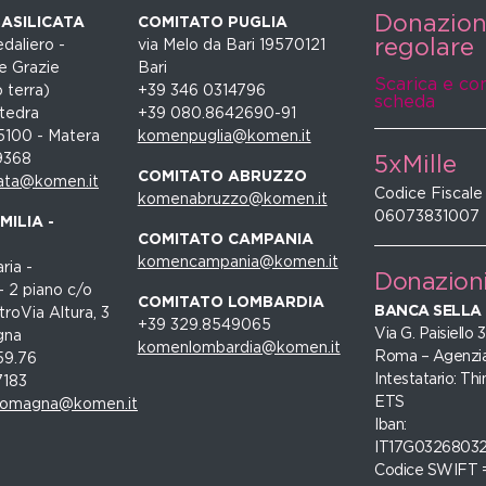
Donazio
ASILICATA
COMITATO PUGLIA
regolare
daliero -
via Melo da Bari 19570121
e Grazie
Bari
Scarica e co
 terra)
+39 346 0314796
scheda
tedra
+39 080.8642690-91
5100 - Matera
komenpuglia@komen.it
9368
5xMille
COMITATO ABRUZZO
ata@komen.it
Codice Fiscale
komenabruzzo@komen.it
06073831007
ILIA -
COMITATO CAMPANIA
komencampania@komen.it
ria -
Donazion
- 2 piano c/o
COMITATO LOMBARDIA
BANCA SELLA
roVia Altura, 3
+39 329.8549065
Via G. Paisiello
gna
komenlombardia@komen.it
Roma – Agenzia
59.76
Intestatario: Thi
7183
ETS
romagna@komen.it
Iban:
IT17G0326803
Codice SWIFT 