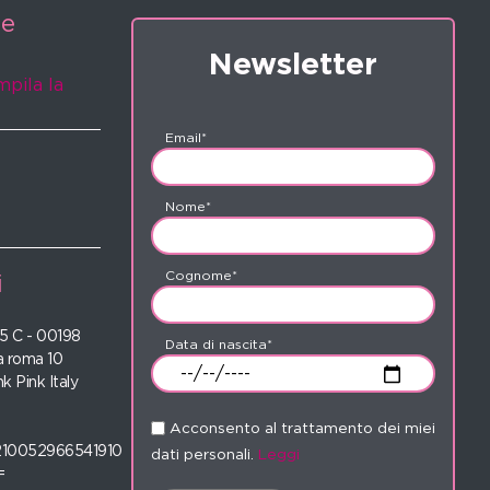
ne
Newsletter
mpila la
Email*
Nome*
Cognome*
i
 35 C - 00198
Data di nascita*
 roma 10
nk Pink Italy
Acconsento al trattamento dei miei
210052966541910
dati personali.
Leggi
=