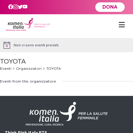
Skip to main content
DONA
Non ci sono eventi previsti.
TOYOTA
Eventi
Organizzatori
TOYOTA
Eventi from this organizzatore
Think Pink Italy ETS