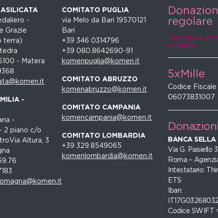
Donazio
ASILICATA
COMITATO PUGLIA
regolare
daliero -
via Melo da Bari 19570121
e Grazie
Bari
Scarica e co
 terra)
+39 346 0314796
scheda
tedra
+39 080.8642690-91
5100 - Matera
komenpuglia@komen.it
9368
5xMille
COMITATO ABRUZZO
ata@komen.it
Codice Fiscale
komenabruzzo@komen.it
06073831007
ILIA -
COMITATO CAMPANIA
komencampania@komen.it
ria -
Donazion
- 2 piano c/o
COMITATO LOMBARDIA
BANCA SELLA
roVia Altura, 3
+39 329.8549065
Via G. Paisiello
gna
komenlombardia@komen.it
Roma – Agenzia
59.76
Intestatario: Thi
7183
ETS
romagna@komen.it
Iban:
IT17G0326803
Codice SWIFT 