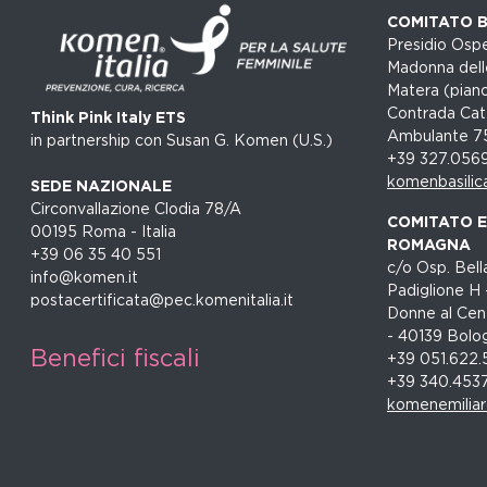
COMITATO B
Presidio Ospe
Madonna dell
Matera (piano
Contrada Cat
Think Pink Italy ETS
Ambulante 7
in partnership con Susan G. Komen (U.S.)
+39 327.056
komenbasilic
SEDE NAZIONALE
Circonvallazione Clodia 78/A
COMITATO EM
00195 Roma - Italia
ROMAGNA
+39 06 35 40 551
c/o Osp. Bella
info@komen.it
Padiglione H 
postacertificata@pec.komenitalia.it
Donne al Cent
- 40139 Bolo
Benefici fiscali
+39 051.622.
+39 340.453
komenemilia