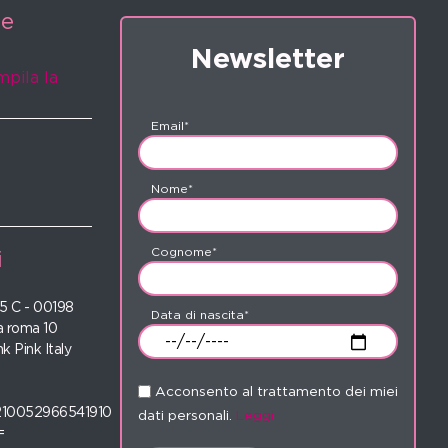
ne
Newsletter
mpila la
Email*
Nome*
Cognome*
i
 35 C - 00198
Data di nascita*
 roma 10
nk Pink Italy
Acconsento al trattamento dei miei
210052966541910
dati personali.
Leggi
=