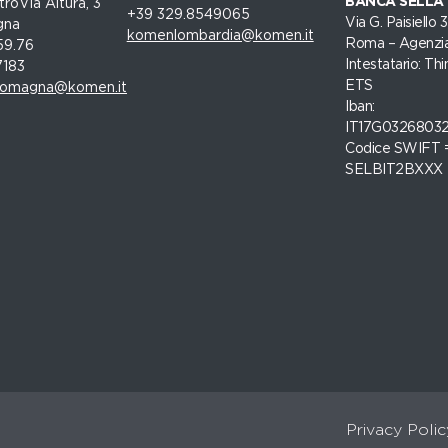
BANCA SELLA
roVia Altura, 3
+39 329.8549065
Via G. Paisiello
gna
komenlombardia@komen.it
Roma – Agenzia
59.76
Intestatario: Thi
7183
ETS
romagna@komen.it
Iban:
IT17G0326803
Codice SWIFT 
SELBIT2BXXX
Privacy Polic