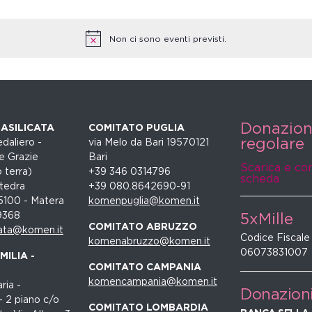
Non ci sono eventi previsti.
Donazio
ASILICATA
COMITATO PUGLIA
regolare
daliero -
via Melo da Bari 19570121
e Grazie
Bari
Scarica e co
 terra)
+39 346 0314796
scheda
tedra
+39 080.8642690-91
5100 - Matera
komenpuglia@komen.it
9368
5xMille
COMITATO ABRUZZO
ata@komen.it
Codice Fiscale
komenabruzzo@komen.it
06073831007
ILIA -
COMITATO CAMPANIA
komencampania@komen.it
ria -
Donazion
- 2 piano c/o
COMITATO LOMBARDIA