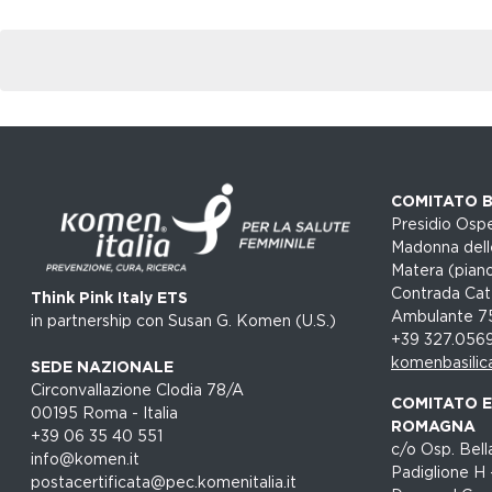
COMITATO B
Presidio Ospe
Madonna dell
Matera (piano
Contrada Cat
Think Pink Italy ETS
Ambulante 7
in partnership con Susan G. Komen (U.S.)
+39 327.056
komenbasilic
SEDE NAZIONALE
Circonvallazione Clodia 78/A
COMITATO EM
00195 Roma - Italia
ROMAGNA
+39 06 35 40 551
c/o Osp. Bella
info@komen.it
Padiglione H 
postacertificata@pec.komenitalia.it