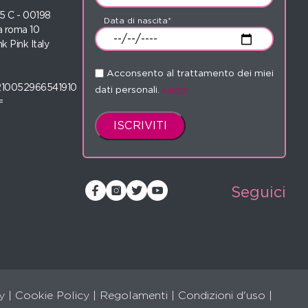
 35 C - 00198
Data di nascita*
 roma 10
nk Pink Italy
Acconsento al trattamento dei miei
210052966541910
dati personali.
Leggi
=
Seguici
y
|
Cookie Policy
|
Regolamenti
|
Condizioni d'uso |