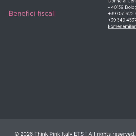
Donne al Cent
- 40139 Bolo
Benefici fiscali
+39 051.622.
+39 340.453
komenemilia
© 2026 Think Pink Italy ETS | All rights reserved.