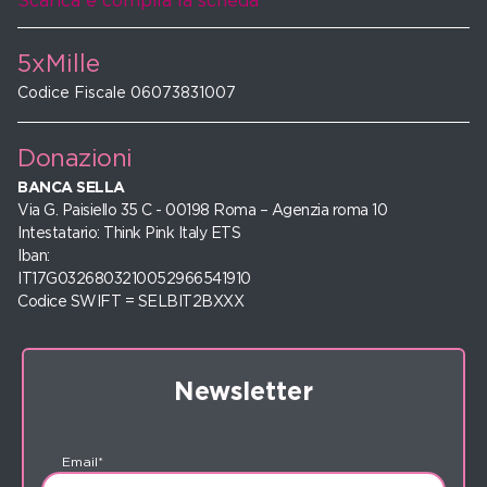
Scarica e compila la scheda
5xMille
Codice Fiscale 06073831007
Donazioni
BANCA SELLA
Via G. Paisiello 35 C - 00198 Roma – Agenzia roma 10
Intestatario: Think Pink Italy ETS
Iban:
IT17G0326803210052966541910
Codice SWIFT = SELBIT2BXXX
Newsletter
Email*