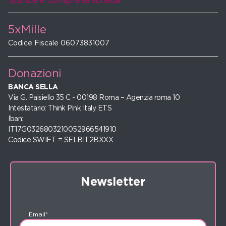
Scarica e compila la scheda
5xMille
Codice Fiscale 06073831007
Donazioni
BANCA SELLA
Via G. Paisiello 35 C - 00198 Roma – Agenzia roma 10
Intestatario: Think Pink Italy ETS
Iban:
IT17G0326803210052966541910
Codice SWIFT = SELBIT2BXXX
Newsletter
Email*