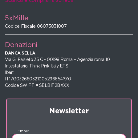
Scarica e compila la scheda
5xMille
Codice Fiscale 06073831007
Donazioni
BANCA SELLA
Via G. Paisiello 35 C - 00198 Roma – Agenzia roma 10
Intestatario: Think Pink Italy ETS
Iban:
IT17G0326803210052966541910
Codice SWIFT = SELBIT2BXXX
Newsletter
Email*