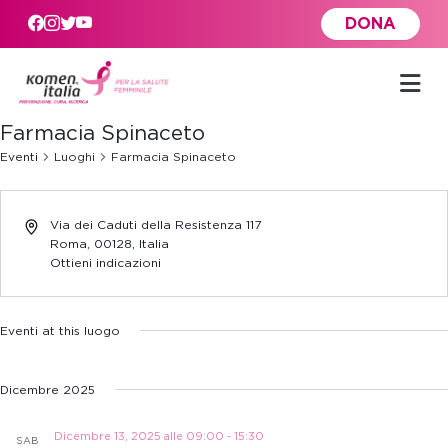
Skip to main content
DONA
Farmacia Spinaceto
Eventi
Luoghi
Farmacia Spinaceto
Via dei Caduti della Resistenza 117
Roma
,
00128,
Italia
Ottieni indicazioni
Eventi at this luogo
Dicembre 2025
Dicembre 13, 2025 alle 09:00
-
15:30
SAB