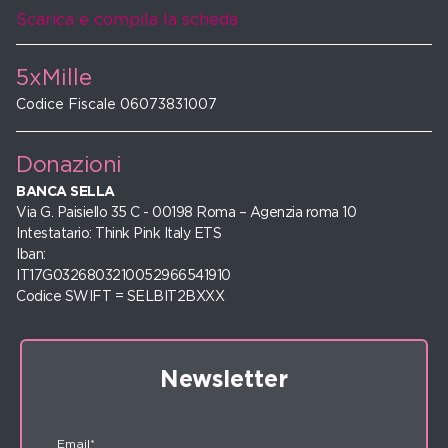
Scarica e compila la scheda
5xMille
Codice Fiscale 06073831007
Donazioni
BANCA SELLA
Via G. Paisiello 35 C - 00198 Roma – Agenzia roma 10
Intestatario: Think Pink Italy ETS
Iban:
IT17G0326803210052966541910
Codice SWIFT = SELBIT2BXXX
Newsletter
Email*