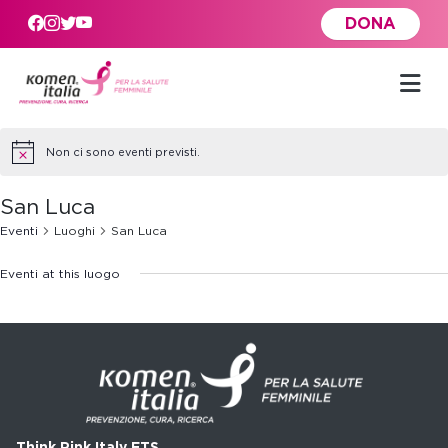
Skip to main content
DONA
Non ci sono eventi previsti.
San Luca
Eventi
Luoghi
San Luca
Eventi at this luogo
Think Pink Italy ETS