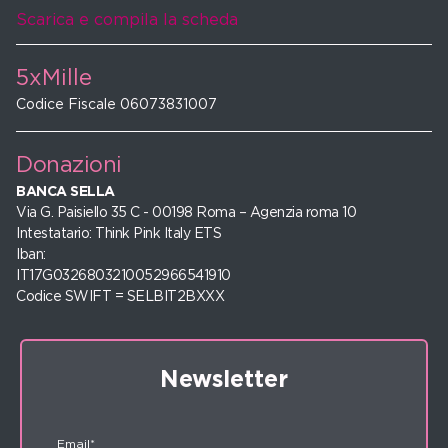
Scarica e compila la scheda
5xMille
Codice Fiscale 06073831007
Donazioni
BANCA SELLA
Via G. Paisiello 35 C - 00198 Roma – Agenzia roma 10
Intestatario: Think Pink Italy ETS
Iban:
IT17G0326803210052966541910
Codice SWIFT = SELBIT2BXXX
Newsletter
Email*