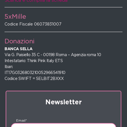
Scarica e compila la scheda
5xMille
Codice Fiscale 06073831007
Donazioni
BANCA SELLA
Via G. Paisiello 35 C - 00198 Roma – Agenzia roma 10
Intestatario: Think Pink Italy ETS
Iban:
IT17G0326803210052966541910
Codice SWIFT = SELBIT2BXXX
Newsletter
Email*