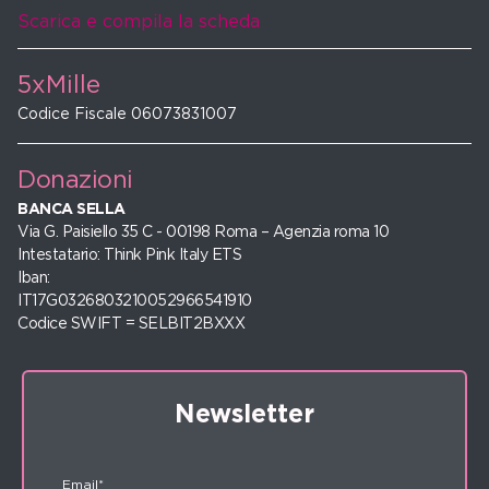
Scarica e compila la scheda
5xMille
Codice Fiscale 06073831007
Donazioni
BANCA SELLA
Via G. Paisiello 35 C - 00198 Roma – Agenzia roma 10
Intestatario: Think Pink Italy ETS
Iban:
IT17G0326803210052966541910
Codice SWIFT = SELBIT2BXXX
Newsletter
Email*