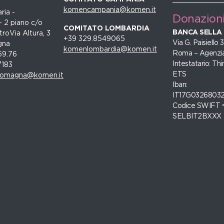
komencampania@komen.it
ria -
Donazion
- 2 piano c/o
COMITATO LOMBARDIA
BANCA SELLA
roVia Altura, 3
+39 329.8549065
Via G. Paisiello
gna
komenlombardia@komen.it
Roma – Agenzia
59.76
Intestatario: Thi
7183
ETS
romagna@komen.it
Iban:
IT17G0326803
Codice SWIFT 
SELBIT2BXXX