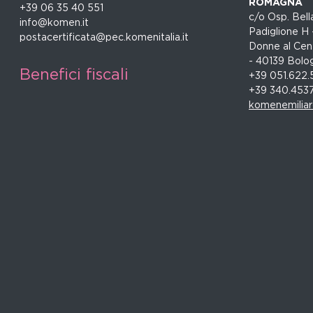
ROMAGNA
+39 06 35 40 551
c/o Osp. Bella
info@komen.it
Padiglione H 
postacertificata@pec.komenitalia.it
Donne al Cent
- 40139 Bolo
Benefici fiscali
+39 051.622.
+39 340.453
komenemilia