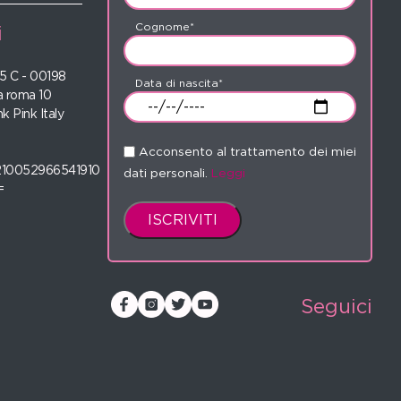
Cognome*
i
 35 C - 00198
Data di nascita*
 roma 10
nk Pink Italy
Acconsento al trattamento dei miei
210052966541910
dati personali.
Leggi
=
Seguici