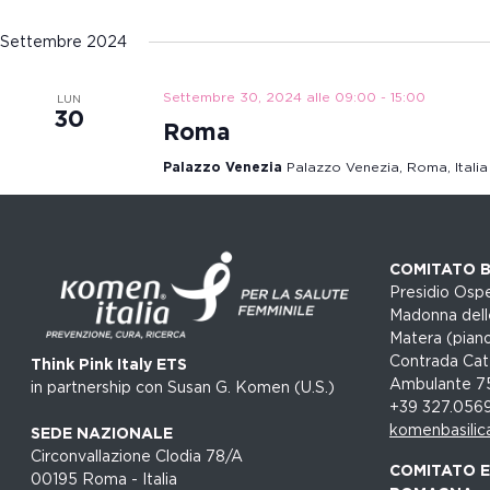
Settembre 2024
Settembre 30, 2024 alle 09:00
-
15:00
LUN
30
Roma
Palazzo Venezia
Palazzo Venezia, Roma, Italia
COMITATO B
Presidio Ospe
Madonna dell
Matera (piano
Contrada Cat
Think Pink Italy ETS
Ambulante 7
in partnership con Susan G. Komen (U.S.)
+39 327.056
komenbasilic
SEDE NAZIONALE
Circonvallazione Clodia 78/A
COMITATO EM
00195 Roma - Italia