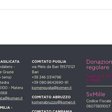
Donazio
ASILICATA
COMITATO PUGLIA
regolare
daliero -
via Melo da Bari 19570121
e Grazie
Bari
Scarica e co
 terra)
+39 346 0314796
scheda
tedra
+39 080.8642690-91
5100 - Matera
komenpuglia@komen.it
9368
5xMille
COMITATO ABRUZZO
ata@komen.it
Codice Fiscale
komenabruzzo@komen.it
06073831007
ILIA -
COMITATO CAMPANIA