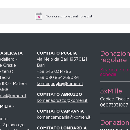
Non ci sono eventi previsti.
Donazio
ASILICATA
COMITATO PUGLIA
regolare
daliero -
via Melo da Bari 19570121
e Grazie
Bari
Scarica e co
 terra)
+39 346 0314796
scheda
tedra
+39 080.8642690-91
5100 - Matera
komenpuglia@komen.it
9368
5xMille
COMITATO ABRUZZO
ata@komen.it
Codice Fiscale
komenabruzzo@komen.it
06073831007
ILIA -
COMITATO CAMPANIA
komencampania@komen.it
ria -
Donazion
- 2 piano c/o
COMITATO LOMBARDIA