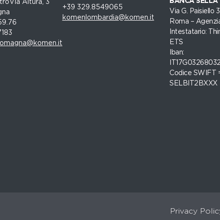
BANCA SELLA
roVia Altura, 3
+39 329.8549065
Via G. Paisiello
gna
komenlombardia@komen.it
Roma – Agenzia
59.76
Intestatario: Thi
7183
ETS
romagna@komen.it
Iban:
IT17G0326803
Codice SWIFT 
SELBIT2BXXX
Privacy Polic