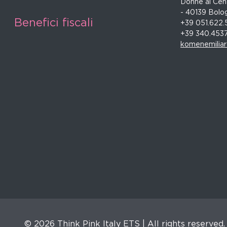
Donne al Cent
- 40139 Bolo
Benefici fiscali
+39 051.622.
+39 340.453
komenemilia
© 2026 Think Pink Italy ETS | All rights reserved.