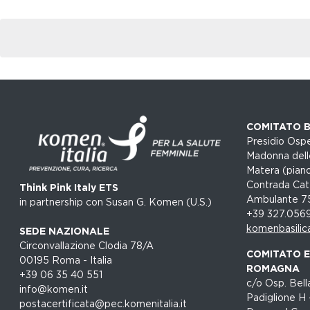
COMITATO B
Presidio Ospe
Madonna dell
Matera (piano
Contrada Cat
Think Pink Italy ETS
Ambulante 7
in partnership con Susan G. Komen (U.S.)
+39 327.056
komenbasilic
SEDE NAZIONALE
Circonvallazione Clodia 78/A
COMITATO EM
00195 Roma - Italia
ROMAGNA
+39 06 35 40 551
c/o Osp. Bella
info@komen.it
Padiglione H 
postacertificata@pec.komenitalia.it