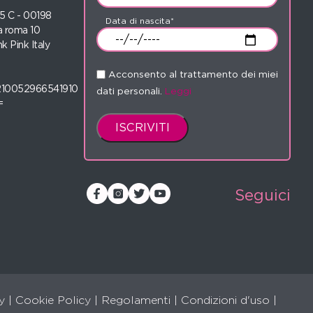
 35 C - 00198
Data di nascita*
 roma 10
nk Pink Italy
Acconsento al trattamento dei miei
210052966541910
dati personali.
Leggi
=
Seguici
y
|
Cookie Policy
|
Regolamenti
|
Condizioni d'uso |