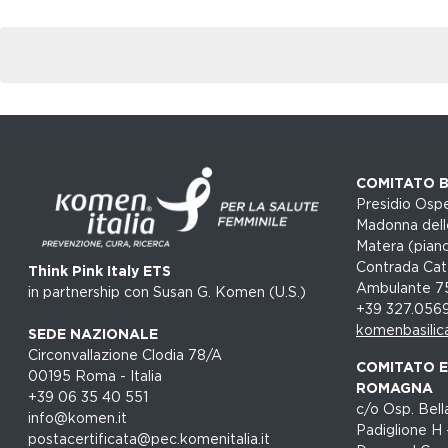
COMITATO B
Presidio Ospe
Madonna dell
Matera (piano
Contrada Cat
Think Pink Italy ETS
Ambulante 7
in partnership con Susan G. Komen (U.S.)
+39 327.056
komenbasilic
SEDE NAZIONALE
Circonvallazione Clodia 78/A
COMITATO EM
00195 Roma - Italia
ROMAGNA
+39 06 35 40 551
c/o Osp. Bella
info@komen.it
Padiglione H 
postacertificata@pec.komenitalia.it