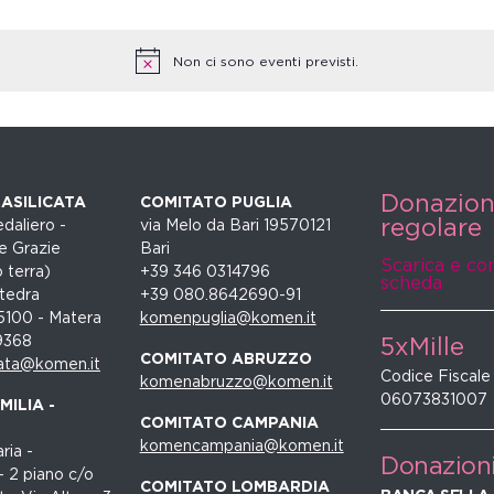
Non ci sono eventi previsti.
Donazio
ASILICATA
COMITATO PUGLIA
regolare
daliero -
via Melo da Bari 19570121
e Grazie
Bari
Scarica e co
 terra)
+39 346 0314796
scheda
tedra
+39 080.8642690-91
5100 - Matera
komenpuglia@komen.it
9368
5xMille
COMITATO ABRUZZO
ata@komen.it
Codice Fiscale
komenabruzzo@komen.it
06073831007
ILIA -
COMITATO CAMPANIA
komencampania@komen.it
ria -
Donazion
- 2 piano c/o
COMITATO LOMBARDIA