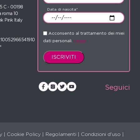
 35 C - 00198
Data di nascita*
 roma 10
nk Pink Italy
Acconsento al trattamento dei miei
210052966541910
dati personali.
Leggi
=
Seguici
y
|
Cookie Policy
|
Regolamenti
|
Condizioni d'uso |