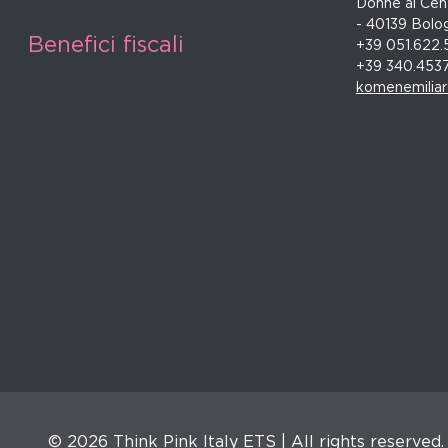
Donne al Cent
- 40139 Bolo
Benefici fiscali
+39 051.622.
+39 340.453
komenemilia
© 2026 Think Pink Italy ETS | All rights reserved.