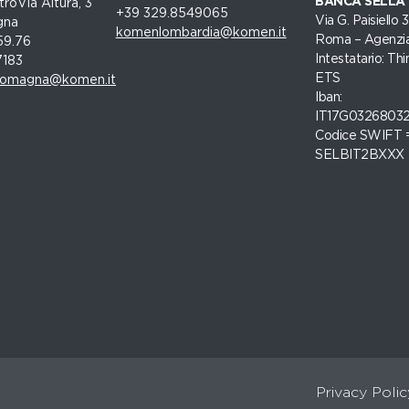
BANCA SELLA
roVia Altura, 3
+39 329.8549065
Via G. Paisiello
gna
komenlombardia@komen.it
Roma – Agenzia
59.76
Intestatario: Thi
7183
ETS
romagna@komen.it
Iban:
IT17G0326803
Codice SWIFT 
SELBIT2BXXX
Privacy Polic