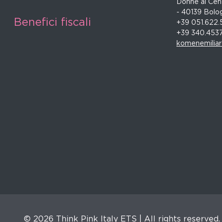
Donne al Cent
- 40139 Bolo
Benefici fiscali
+39 051.622.
+39 340.453
komenemilia
© 2026 Think Pink Italy ETS | All rights reserved.