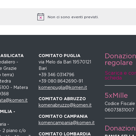
Non ci sono eventi previsti.
Donazio
ASILICATA
COMITATO PUGLIA
regolare
daliero -
via Melo da Bari 19570121
e Grazie
Bari
Scarica e co
 terra)
+39 346 0314796
scheda
tedra
+39 080.8642690-91
5100 - Matera
komenpuglia@komen.it
9368
5xMille
COMITATO ABRUZZO
ata@komen.it
Codice Fiscale
komenabruzzo@komen.it
06073831007
ILIA -
COMITATO CAMPANIA
komencampania@komen.it
ria -
Donazion
- 2 piano c/o
COMITATO LOMBARDIA