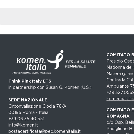
COMITATO B
Presidio Ospe
Madonna dell
Matera (piano
Contrada Cat
Think Pink Italy ETS
Ambulante 7
in partnership con Susan G. Komen (U.S.)
+39 327.056
komenbasilic
SEDE NAZIONALE
Circonvallazione Clodia 78/A
COMITATO EM
00195 Roma - Italia
ROMAGNA
+39 06 35 40 551
c/o Osp. Bella
info@komen.it
Padiglione H 
postacertificata@pec.komenitalia.it