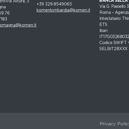
BANCA SELLA
roVia Altura, 3
+39 329.8549065
Via G. Paisiello
gna
komenlombardia@komen.it
Roma – Agenzia
59.76
Intestatario: Thi
7183
ETS
romagna@komen.it
Iban:
IT17G0326803
Codice SWIFT 
SELBIT2BXXX
Privacy Polic