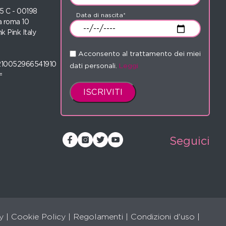
 35 C - 00198
Data di nascita*
 roma 10
nk Pink Italy
Acconsento al trattamento dei miei
210052966541910
dati personali.
Leggi
=
Seguici
y
|
Cookie Policy
|
Regolamenti
|
Condizioni d'uso |