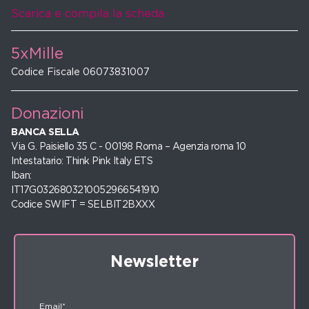
Scarica e compila la scheda
5xMille
Codice Fiscale 06073831007
Donazioni
BANCA SELLA
Via G. Paisiello 35 C - 00198 Roma – Agenzia roma 10
Intestatario: Think Pink Italy ETS
Iban:
IT17G0326803210052966541910
Codice SWIFT = SELBIT2BXXX
Newsletter
Email*