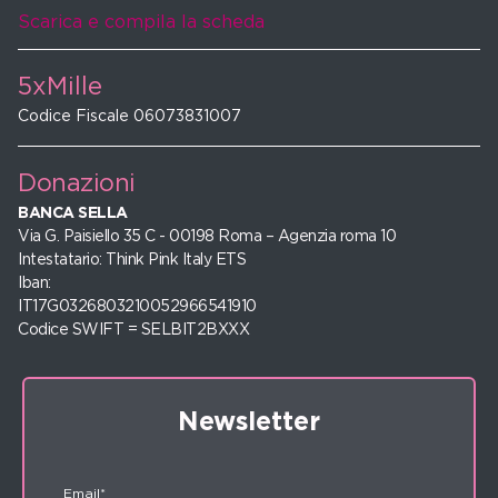
Scarica e compila la scheda
5xMille
Codice Fiscale 06073831007
Donazioni
BANCA SELLA
Via G. Paisiello 35 C - 00198 Roma – Agenzia roma 10
Intestatario: Think Pink Italy ETS
Iban:
IT17G0326803210052966541910
Codice SWIFT = SELBIT2BXXX
Newsletter
Email*