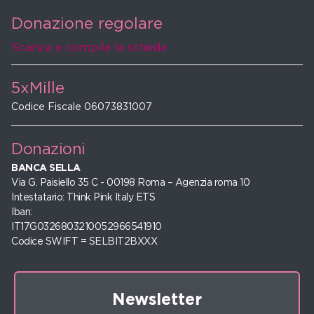
Donazione regolare
Scarica e compila la scheda
5xMille
Codice Fiscale 06073831007
Donazioni
BANCA SELLA
Via G. Paisiello 35 C - 00198 Roma – Agenzia roma 10
Intestatario: Think Pink Italy ETS
Iban:
IT17G0326803210052966541910
Codice SWIFT = SELBIT2BXXX
Newsletter