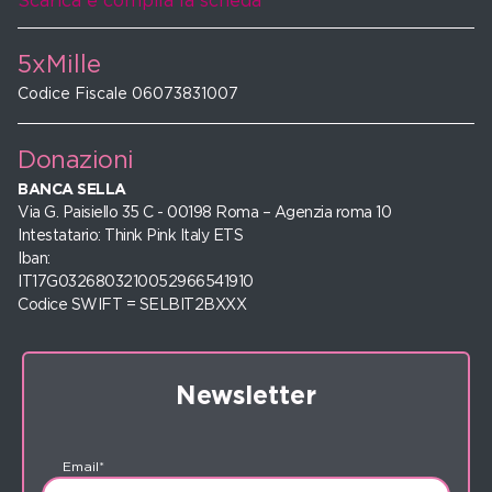
Scarica e compila la scheda
5xMille
Codice Fiscale 06073831007
Donazioni
BANCA SELLA
Via G. Paisiello 35 C - 00198 Roma – Agenzia roma 10
Intestatario: Think Pink Italy ETS
Iban:
IT17G0326803210052966541910
Codice SWIFT = SELBIT2BXXX
Newsletter
Email*