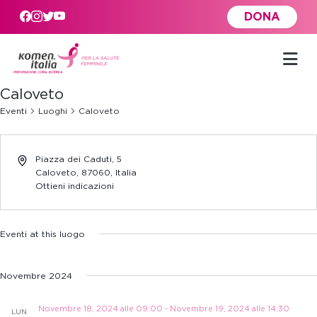
Skip to main content
DONA
Caloveto
Eventi
Luoghi
Caloveto
Piazza dei Caduti, 5
Caloveto
,
87060,
Italia
Ottieni indicazioni
Eventi at this luogo
Novembre 2024
Novembre 18, 2024 alle 09:00
-
Novembre 19, 2024 alle 14:30
LUN