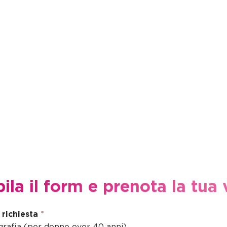
la il form e prenota la tua v
 richiesta
*
Mammografia (per donne over 40 anni)