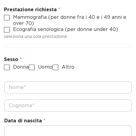
Prestazione richiesta
*
Mammografia (per donne fra i 40 e i 49 anni e
over 70)
Ecografia senologica (per donne under 40)
seleziona una sola prestazione.
Sesso
*
Donna
Uomo
Altro
N
o
m
e
C
*
o
g
n
Data di nascita
*
o
m