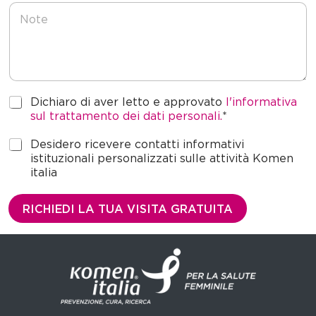
N
o
t
e
P
Dichiaro di aver letto e approvato
l'informativa
r
sul trattamento dei dati personali.
*
i
v
M
Desidero ricevere contatti informativi
a
a
istituzionali personalizzati sulle attività Komen
c
r
italia
y
k
*
e
RICHIEDI LA TUA VISITA GRATUITA
t
i
n
g