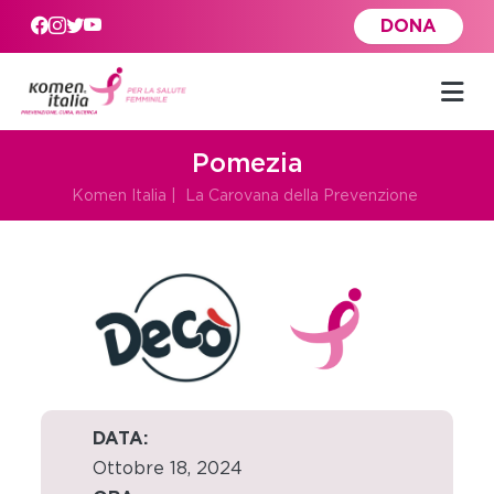
Skip to main content
DONA
Pomezia
Komen Italia
|
La Carovana della Prevenzione
DATA:
Ottobre 18, 2024