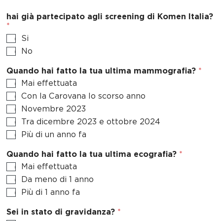
c
t
e
hai già partecipato agli screening di Komen Italia?
e
f
*
s
i
Si
+
s
No
c
1
a
Quando hai fatto la tua ultima mammografia?
*
l
e
Mai effettuata
*
Con la Carovana lo scorso anno
Novembre 2023
Tra dicembre 2023 e ottobre 2024
Più di un anno fa
Quando hai fatto la tua ultima ecografia?
*
Mai effettuata
Da meno di 1 anno
Più di 1 anno fa
Sei in stato di gravidanza?
*