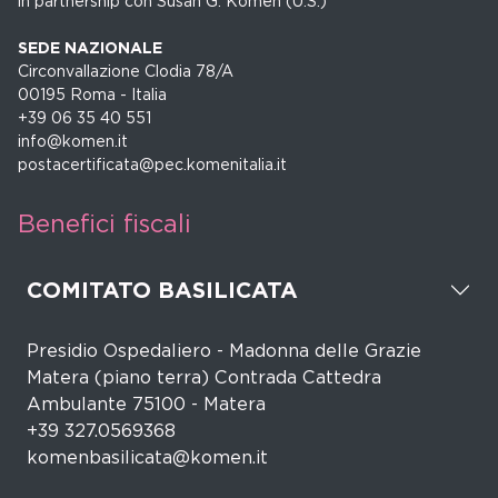
in partnership con Susan G. Komen (U.S.)
SEDE NAZIONALE
Circonvallazione Clodia 78/A
00195 Roma - Italia
+39 06 35 40 551
info@komen.it
postacertificata@pec.komenitalia.it
Benefici fiscali
COMITATO BASILICATA
Presidio Ospedaliero - Madonna delle Grazie
Matera (piano terra) Contrada Cattedra
Ambulante 75100 - Matera
+39 327.0569368
komenbasilicata@komen.it