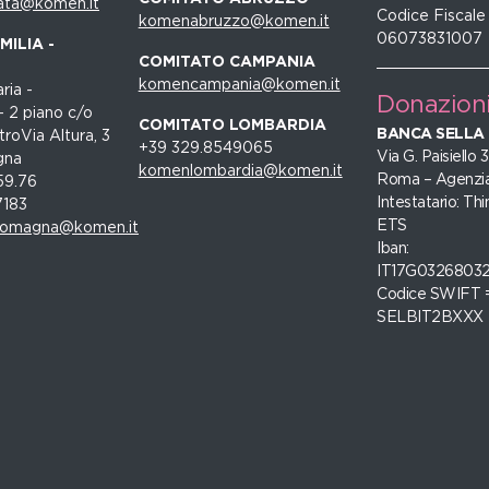
ata@komen.it
Codice Fiscale
komenabruzzo@komen.it
06073831007
ILIA -
COMITATO CAMPANIA
komencampania@komen.it
ria -
Donazion
- 2 piano c/o
COMITATO LOMBARDIA
BANCA SELLA
roVia Altura, 3
+39 329.8549065
Via G. Paisiello
gna
komenlombardia@komen.it
Roma – Agenzia
59.76
Intestatario: Thi
7183
ETS
romagna@komen.it
Iban:
IT17G0326803
Codice SWIFT 
SELBIT2BXXX