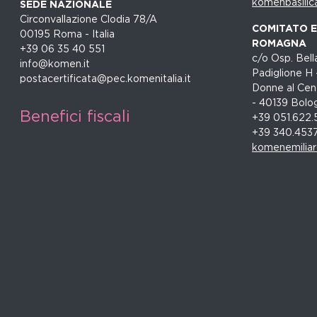
komenbasilic
SEDE NAZIONALE
Circonvallazione Clodia 78/A
COMITATO EM
00195 Roma - Italia
ROMAGNA
+39 06 35 40 551
c/o Osp. Bella
info@komen.it
Padiglione H 
postacertificata@pec.komenitalia.it
Donne al Cent
- 40139 Bolo
Benefici fiscali
+39 051.622.
+39 340.453
komenemilia