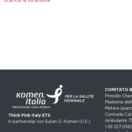
Scarica la locandina
COMITATO B
Presidio Ospe
Madonna dell
Matera (piano
Contrada Cat
Think Pink Italy ETS
Ambulante 7
in partnership con Susan G. Komen (U.S.)
+39 327.056