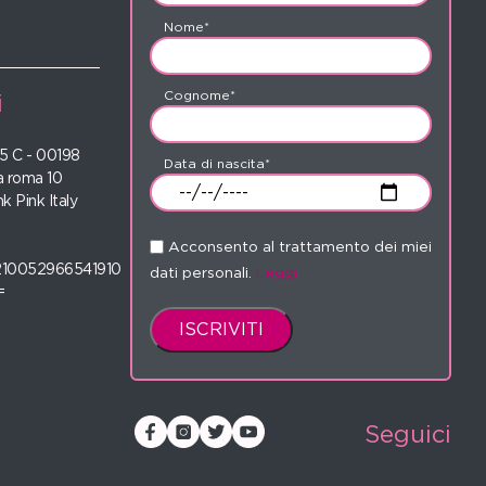
Nome*
Cognome*
i
 35 C - 00198
Data di nascita*
 roma 10
nk Pink Italy
Acconsento al trattamento dei miei
210052966541910
dati personali.
Leggi
=
Seguici