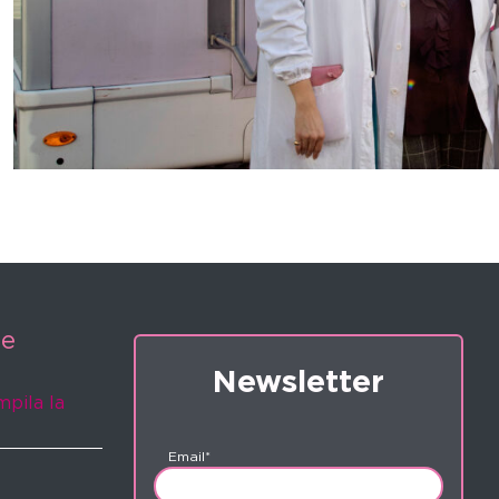
ne
Newsletter
mpila la
Email*