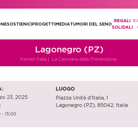
REGALI
R
ONE
SOSTIENICI
PROGETTI
MEDIA
TUMORI DEL SENO
SOLIDALI
Lagonegro (PZ)
Komen Italia
|
La Carovana della Prevenzione
:
LUOGO
io 23, 2025
Piazza Unità d’Italia, 1
Lagonegro (PZ)
,
85042,
Italia
:
 - 15:00