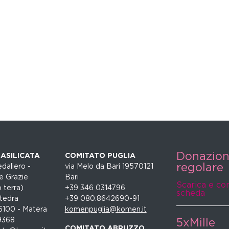
Donazio
ASILICATA
COMITATO PUGLIA
regolare
daliero -
via Melo da Bari 19570121
e Grazie
Bari
Scarica e co
 terra)
+39 346 0314796
scheda
tedra
+39 080.8642690-91
5100 - Matera
komenpuglia@komen.it
9368
5xMille
COMITATO ABRUZZO