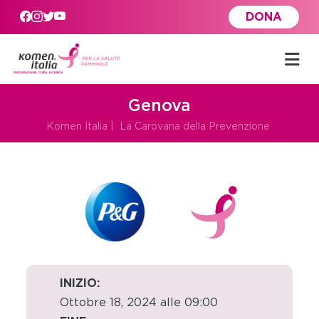
Skip to main content
DONA
Genova
Komen Italia
|
La Carovana della Prevenzione
INIZIO:
Ottobre 18, 2024 alle 09:00