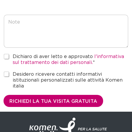
+
1
N
o
t
e
P
Dichiaro di aver letto e approvato
l'informativa
r
sul trattamento dei dati personali.
*
i
v
M
Desidero ricevere contatti informativi
a
a
istituzionali personalizzati sulle attività Komen
c
r
italia
y
k
*
e
RICHIEDI LA TUA VISITA GRATUITA
t
i
n
g