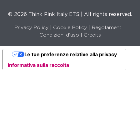
© 2026 Think Pink Italy ETS | All rights reserved.
Privacy Policy
|
Cookie Policy
|
Regolamenti
|
Condizioni d'uso |
Credits
Le tue preferenze relative alla privacy
Informativa sulla raccolta