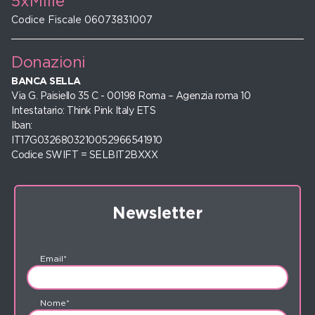
5xMille
Codice Fiscale 06073831007
Donazioni
BANCA SELLA
Via G. Paisiello 35 C - 00198 Roma – Agenzia roma 10
Intestatario: Think Pink Italy ETS
Iban:
IT17G0326803210052966541910
Codice SWIFT = SELBIT2BXXX
Newsletter
Email*
Nome*