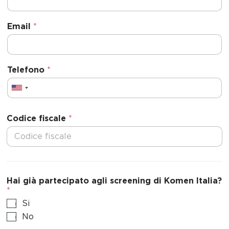
Email
*
Telefono
*
U
n
i
Codice fiscale
*
t
e
d
S
t
Hai già partecipato agli screening di Komen Italia?
a
*
t
Si
e
No
s