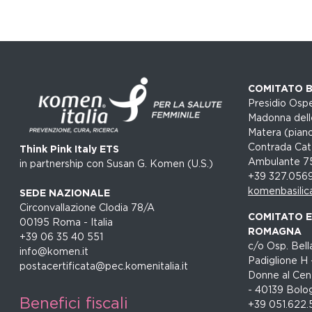
COMITATO B
Presidio Ospe
Madonna dell
Matera (piano
Contrada Cat
Think Pink Italy ETS
Ambulante 7
in partnership con Susan G. Komen (U.S.)
+39 327.056
komenbasilic
SEDE NAZIONALE
Circonvallazione Clodia 78/A
COMITATO EM
00195 Roma - Italia
ROMAGNA
+39 06 35 40 551
c/o Osp. Bella
info@komen.it
Padiglione H 
postacertificata@pec.komenitalia.it
Donne al Cent
- 40139 Bolo
Benefici fiscali
+39 051.622.