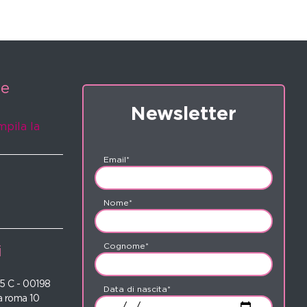
ne
Newsletter
mpila la
Email*
Nome*
Cognome*
i
 35 C - 00198
Data di nascita*
 roma 10