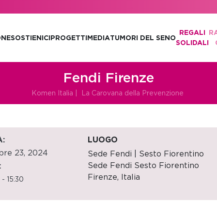
REGALI
R
ONE
SOSTIENICI
PROGETTI
MEDIA
TUMORI DEL SENO
SOLIDALI
Fendi Firenze
Komen Italia
|
La Carovana della Prevenzione
:
LUOGO
bre 23, 2024
Sede Fendi | Sesto Fiorentino
Sede Fendi Sesto Fiorentino
:
Firenze
,
Italia
 - 15:30