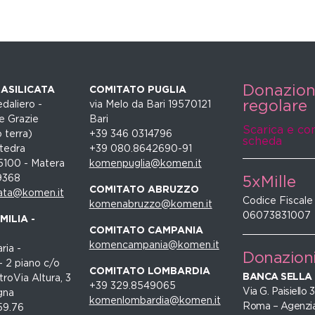
Donazio
ASILICATA
COMITATO PUGLIA
regolare
daliero -
via Melo da Bari 19570121
e Grazie
Bari
Scarica e co
 terra)
+39 346 0314796
scheda
tedra
+39 080.8642690-91
5100 - Matera
komenpuglia@komen.it
9368
5xMille
COMITATO ABRUZZO
ata@komen.it
Codice Fiscale
komenabruzzo@komen.it
06073831007
ILIA -
COMITATO CAMPANIA
komencampania@komen.it
ria -
Donazion
- 2 piano c/o
COMITATO LOMBARDIA
BANCA SELLA
roVia Altura, 3
+39 329.8549065
Via G. Paisiello
gna
komenlombardia@komen.it
Roma – Agenzia
59.76