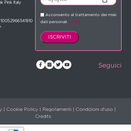
nk Pink Italy
Acconsento al trattamento dei miei
210052966541910
dati personali.
Leggi
=
Seguici
y
|
Cookie Policy
|
Regolamenti
|
Condizioni d'uso |
Credits