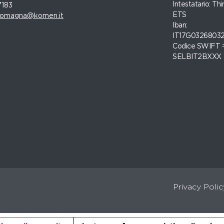
Intestatario: Thi
7183
ETS
romagna@komen.it
Iban:
IT17G0326803
Codice SWIFT 
SELBIT2BXXX
Privacy Polic