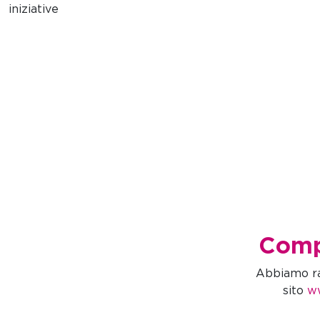
iniziative
Compi
Abbiamo rag
sito
w