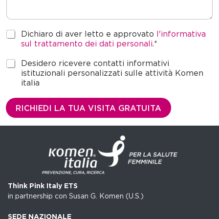
P
Dichiaro di aver letto e approvato
l'informativa
r
sul trattamento dei dati personali.
*
i
v
M
Desidero ricevere contatti informativi
a
a
istituzionali personalizzati sulle attività Komen
c
r
italia
y
k
*
e
RICHIEDI LA TUA VISITA GRATUITA
t
i
n
g
Think Pink Italy ETS
in partnership con Susan G. Komen (U.S.)
SEDE NAZIONALE