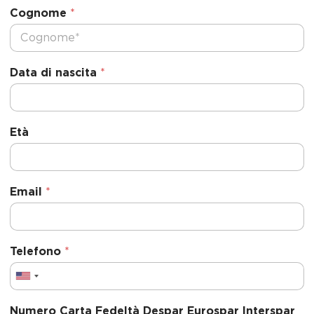
Cognome
*
Data di nascita
*
Età
Email
*
Telefono
*
U
n
Numero Carta Fedeltà Despar Eurospar Interspar
i