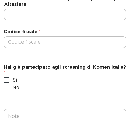
Altasfera
t
e
d
S
Codice fiscale
*
t
a
t
e
s
Hai già partecipato agli screening di Komen Italia?
+
*
1
Si
No
N
o
t
e