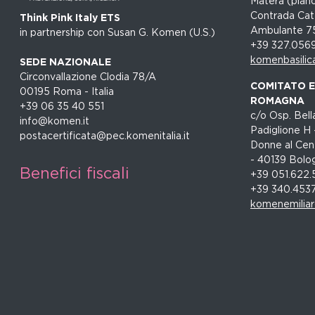
Matera (piano
Contrada Cat
Think Pink Italy ETS
Ambulante 7
in partnership con Susan G. Komen (U.S.)
+39 327.056
komenbasilic
SEDE NAZIONALE
Circonvallazione Clodia 78/A
COMITATO EM
00195 Roma - Italia
ROMAGNA
+39 06 35 40 551
c/o Osp. Bella
info@komen.it
Padiglione H 
postacertificata@pec.komenitalia.it
Donne al Cent
- 40139 Bolo
Benefici fiscali
+39 051.622.
+39 340.453
komenemilia