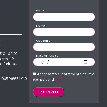
Email*
Nome*
Cognome*
i
 35 C - 00198
Data di nascita*
 roma 10
nk Pink Italy
Acconsento al trattamento dei miei
210052966541910
dati personali.
Leggi
=