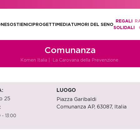
REGALI
R
ONE
SOSTIENICI
PROGETTI
MEDIA
TUMORI DEL SENO
SOLIDALI
Comunanza
Komen Italia
|
La Carovana della Prevenzione
:
LUOGO
io 25
Piazza Garibaldi
Comunanza AP
,
63087,
Italia
:
 - 13:00