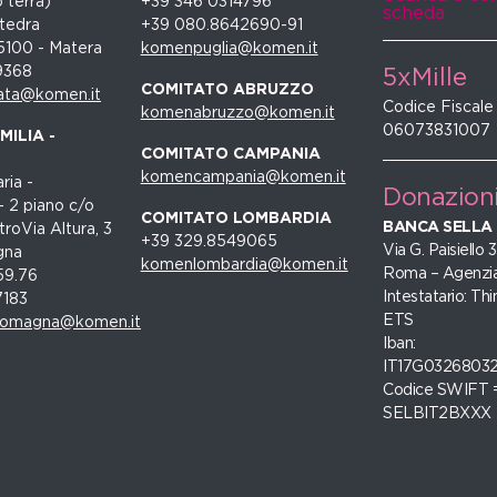
 terra)
+39 346 0314796
scheda
tedra
+39 080.8642690-91
5100 - Matera
komenpuglia@komen.it
9368
5xMille
COMITATO ABRUZZO
ata@komen.it
Codice Fiscale
komenabruzzo@komen.it
06073831007
ILIA -
COMITATO CAMPANIA
komencampania@komen.it
ria -
Donazion
- 2 piano c/o
COMITATO LOMBARDIA
BANCA SELLA
roVia Altura, 3
+39 329.8549065
Via G. Paisiello
gna
komenlombardia@komen.it
Roma – Agenzia
59.76
Intestatario: Thi
7183
ETS
romagna@komen.it
Iban:
IT17G0326803
Codice SWIFT 
SELBIT2BXXX