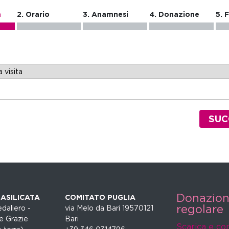
a
2. Orario
3. Anamnesi
4. Donazione
5. 
SUC
Donazio
ASILICATA
COMITATO PUGLIA
regolare
daliero -
via Melo da Bari 19570121
e Grazie
Bari
Scarica e co