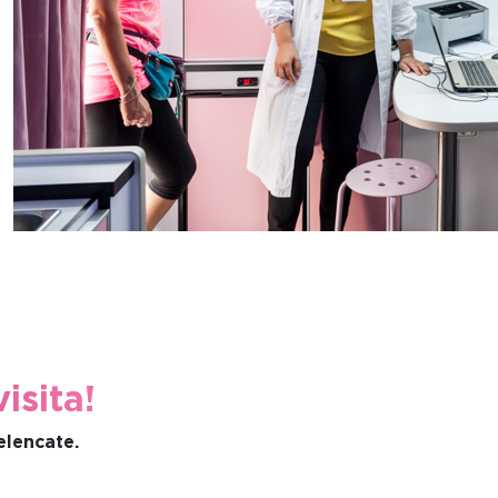
isita!
elencate.