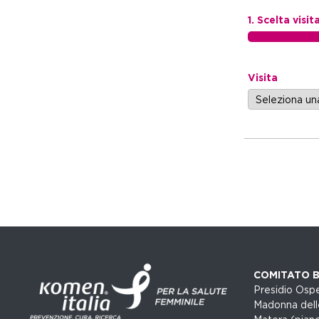
1. Scelta visit
Visita
COMITATO B
Presidio Ospe
Madonna dell