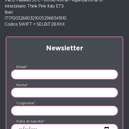
Via G. Paisiello 35 C - 00198 Roma – Agenzia roma 10
Intestatario: Think Pink Italy ETS
Iban:
IT17G0326803210052966541910
Codice SWIFT = SELBIT2BXXX
Newsletter
Email*
Nome*
Cognome*
Data di nascita*