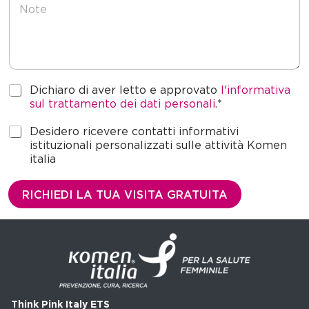
o
t
e
P
Dichiaro di aver letto e approvato
l'informativa
r
sul trattamento dei dati personali.
*
i
v
M
Desidero ricevere contatti informativi
a
a
istituzionali personalizzati sulle attività Komen
c
r
italia
y
k
*
e
RICHIEDI LA TUA VISITA GRATUITA
t
i
n
g
Think Pink Italy ETS