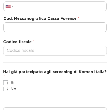
U
n
Cod. Meccanografico Cassa Forense
*
i
t
e
d
Codice fiscale
*
S
t
a
t
e
Hai già partecipato agli screening di Komen Italia?
s
*
+
Si
1
No
N