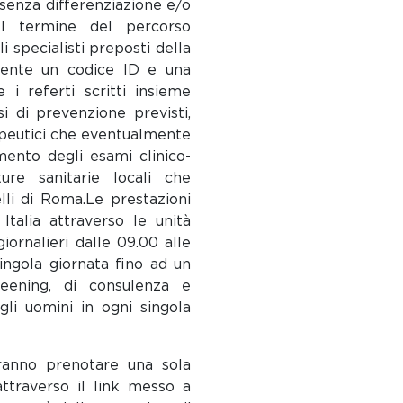
, senza differenziazione e/o
.Al termine del percorso
i specialisti preposti della
ntente un codice ID e una
 i referti scritti insieme
si di prevenzione previsti,
apeutici che eventualmente
mento degli esami clinico-
ure sanitarie locali che
lli di Roma.Le prestazioni
talia attraverso le unità
iornalieri dalle 09.00 alle
ingola giornata fino ad un
reening, di consulenza e
gli uomini in ogni singola
tranno prenotare una sola
ttraverso il link messo a