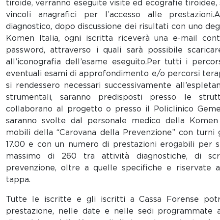
tiroide, verranno eseguite visite ed ecografie tiroidee
vincoli anagrafici per l’accesso alle prestazioni
diagnostico, dopo discussione dei risultati con uno degl
Komen Italia, ogni iscritta riceverà una e-mail co
password, attraverso i quali sarà possibile scaricare
all’iconografia dell’esame eseguito.Per tutti i percor
eventuali esami di approfondimento e/o percorsi ter
si rendessero necessari successivamente all’espleta
strumentali, saranno predisposti presso le strutt
collaborano al progetto o presso il Policlinico Geme
saranno svolte dal personale medico della Komen I
mobili della “Carovana della Prevenzione” con turni g
17.00 e con un numero di prestazioni erogabili per s
massimo di 260 tra attività diagnostiche, di sc
prevenzione, oltre a quelle specifiche e riservate a
tappa.
Tutte le iscritte e gli iscritti a Cassa Forense po
prestazione, nelle date e nelle sedi programmate a