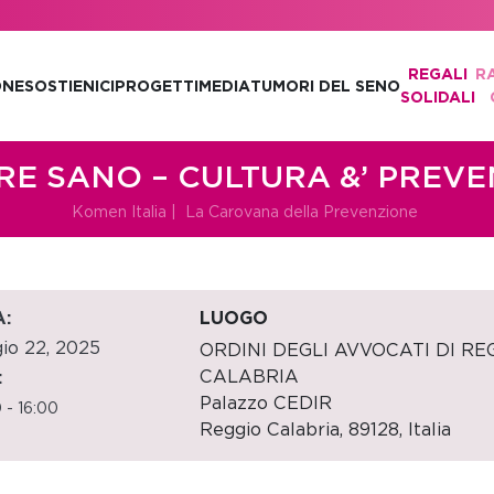
REGALI
R
ONE
SOSTIENICI
PROGETTI
MEDIA
TUMORI DEL SENO
SOLIDALI
E SANO – CULTURA &’ PREV
Komen Italia
|
La Carovana della Prevenzione
:
LUOGO
io 22, 2025
ORDINI DEGLI AVVOCATI DI RE
CALABRIA
:
Palazzo CEDIR
 - 16:00
Reggio Calabria
,
89128,
Italia