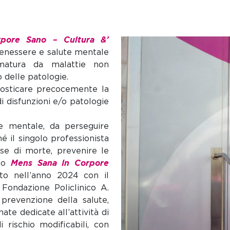
pore Sano – Cultura &’
enessere e salute mentale
ematura da malattie non
o delle patologie.
nosticare precocemente la
i disfunzioni e/o patologie
e mentale, da perseguire
hé il singolo professionista
use di morte, prevenire le
tto
Mens Sana In Corpore
ato nell’anno 2024 con il
 Fondazione Policlinico A.
 prevenzione della salute,
nate dedicate all’attività di
i rischio modificabili, con