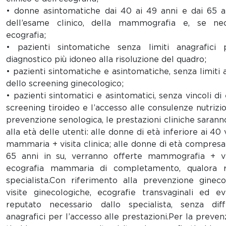
• donne asintomatiche dai 40 ai 49 anni e dai 65 an
dell’esame clinico, della mammografia e, se neces
ecografia;
• pazienti sintomatiche senza limiti anagrafici p
diagnostico più idoneo alla risoluzione del quadro;
• pazienti sintomatiche e asintomatiche, senza limiti a
dello screening ginecologico;
• pazienti sintomatici e asintomatici, senza vincoli di
screening tiroideo e l’accesso alle consulenze nutrizio
prevenzione senologica, le prestazioni cliniche saranno
alla età delle utenti: alle donne di età inferiore ai 4
mammaria + visita clinica; alle donne di età compresa t
65 anni in su, verranno offerte mammografia + vis
ecografia mammaria di completamento, qualora re
specialista.Con riferimento alla prevenzione gineco
visite ginecologiche, ecografie transvaginali ed e
reputato necessario dallo specialista, senza diff
anagrafici per l’accesso alle prestazioni.Per la preven