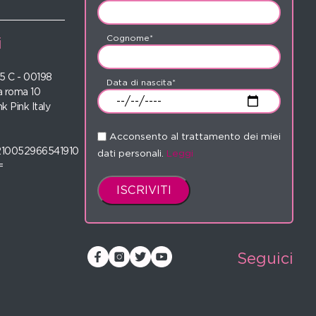
Cognome*
i
 35 C - 00198
Data di nascita*
 roma 10
nk Pink Italy
Acconsento al trattamento dei miei
210052966541910
dati personali.
Leggi
=
Seguici