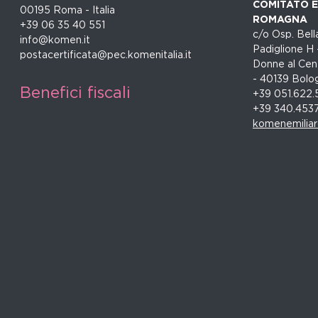
COMITATO EM
00195 Roma - Italia
ROMAGNA
+39 06 35 40 551
c/o Osp. Bella
info@komen.it
Padiglione H 
postacertificata@pec.komenitalia.it
Donne al Cent
- 40139 Bolo
Benefici fiscali
+39 051.622.
+39 340.453
komenemilia