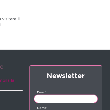
visitare il
i
ne
Newsletter
mpila la
Email*
Nome*