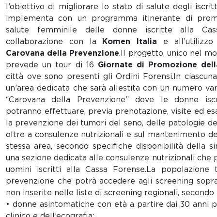
l’obiettivo di migliorare lo stato di salute degli iscri
implementa con un programma itinerante di promo
salute femminile delle donne iscritte alla Cas
collaborazione con la
Komen Italia
e all’utilizzo
Carovana della Prevenzione
.Il progetto, unico nel mo
prevede un tour di 16
Giornate di Promozione dell
città ove sono presenti gli Ordini Forensi.In ciascuna
un’area dedicata che sarà allestita con un numero vari
“Carovana della Prevenzione” dove le donne iscr
potranno effettuare, previa prenotazione, visite ed esa
la prevenzione dei tumori del seno, delle patologie del
oltre a consulenze nutrizionali e sul mantenimento dei c
stessa area, secondo specifiche disponibilità della s
una sezione dedicata alle consulenze nutrizionali che p
uomini iscritti alla Cassa Forense.La popolazione
prevenzione che potrà accedere agli screening sopra
non inserite nelle liste di screening regionali, secondo 
• donne asintomatiche con età a partire dai 30 anni p
clinico e dell’ecografia;