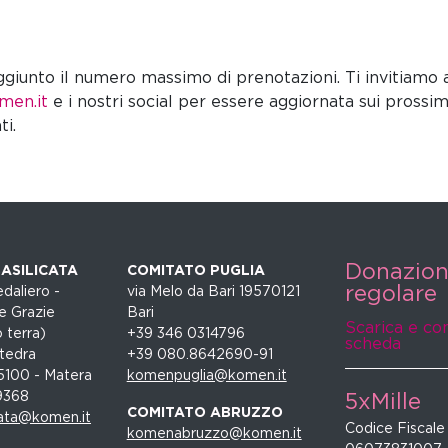
iunto il numero massimo di prenotazioni. Ti invitiamo a 
men.it
e i nostri social per essere aggiornata sui prossim
i.
Donazio
ASILICATA
COMITATO PUGLIA
regolare
daliero -
via Melo da Bari 19570121
e Grazie
Bari
Scarica e co
 terra)
+39 346 0314796
scheda
tedra
+39 080.8642690-91
5100 - Matera
komenpuglia@komen.it
9368
5xMille
COMITATO ABRUZZO
ata@komen.it
Codice Fiscale
komenabruzzo@komen.it