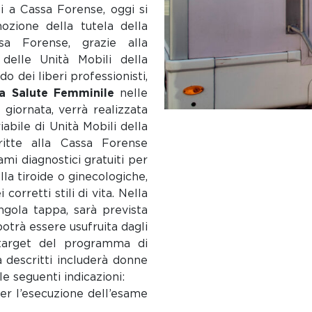
tti a Cassa Forense, oggi si
zione della tutela della
sa Forense, grazie alla
 delle Unità Mobili della
do dei liberi professionisti,
a Salute Femminile
nelle
 giornata, verrà realizzata
abile di Unità Mobili della
itte alla Cassa Forense
mi diagnostici gratuiti per
la tiroide o ginecologiche,
orretti stili di vita. Nella
ingola tappa, sarà prevista
otrà essere usufruita dagli
 target del programma di
 descritti includerà donne
le seguenti indicazioni:
er l’esecuzione dell’esame