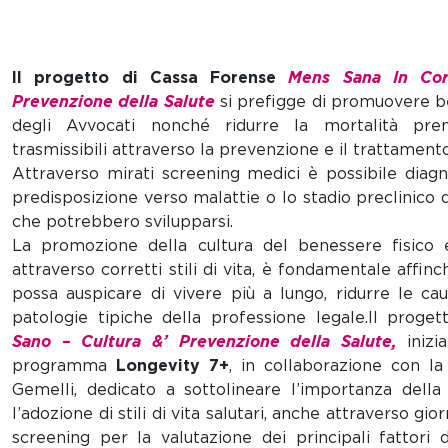
Il progetto di Cassa Forense
Mens Sana In Cor
Prevenzione della Salute
si prefigge di promuovere b
degli Avvocati nonché ridurre la mortalità pr
trasmissibili attraverso la prevenzione e il trattament
Attraverso mirati screening medici è possibile diag
predisposizione verso malattie o lo stadio preclinico d
che potrebbero svilupparsi.
La promozione della cultura del benessere fisico 
attraverso corretti stili di vita, è fondamentale affinc
possa auspicare di vivere più a lungo, ridurre le ca
patologie tipiche della professione legale.
Il proge
Sano – Cultura &’
Prevenzione della Salute,
inizi
programma
Longevity 7+
, in collaborazione con la
Gemelli, dedicato a sottolineare l’importanza della
l’adozione di stili di vita salutari, anche attraverso gior
screening per la valutazione dei principali fattori d