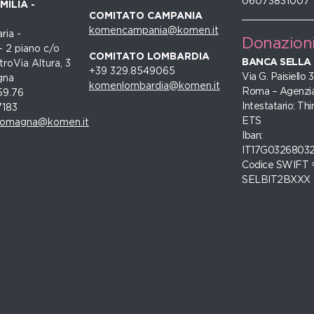
06073831007
ILIA -
COMITATO CAMPANIA
komencampania@komen.it
ria -
Donazion
- 2 piano c/o
COMITATO LOMBARDIA
BANCA SELLA
roVia Altura, 3
+39 329.8549065
Via G. Paisiello
gna
komenlombardia@komen.it
Roma – Agenzia
59.76
Intestatario: Thi
7183
ETS
romagna@komen.it
Iban:
IT17G0326803
Codice SWIFT 
SELBIT2BXXX