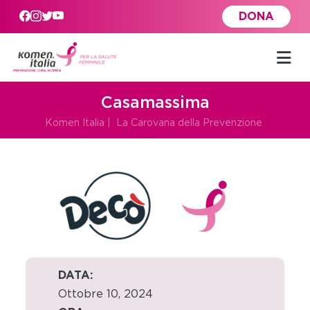
Skip to main content
DONA
Casamassima
Komen Italia
|
La Carovana della Prevenzione
DATA:
Ottobre 10, 2024