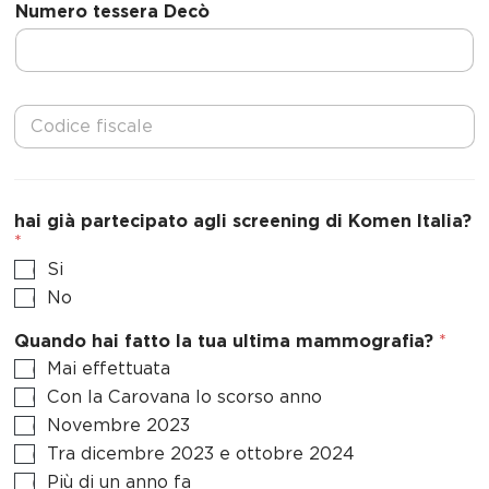
Numero tessera Decò
i
t
e
d
C
S
o
t
d
a
i
c
t
e
hai già partecipato agli screening di Komen Italia?
e
f
*
s
i
Si
+
s
No
c
1
a
Quando hai fatto la tua ultima mammografia?
*
l
e
Mai effettuata
*
Con la Carovana lo scorso anno
Novembre 2023
Tra dicembre 2023 e ottobre 2024
Più di un anno fa