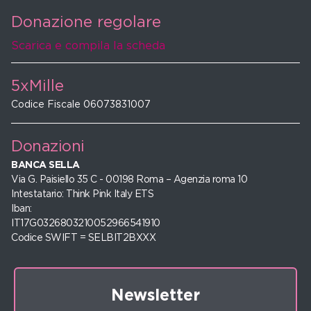
Donazione regolare
Scarica e compila la scheda
5xMille
Codice Fiscale 06073831007
Donazioni
BANCA SELLA
Via G. Paisiello 35 C - 00198 Roma – Agenzia roma 10
Intestatario: Think Pink Italy ETS
Iban:
IT17G0326803210052966541910
Codice SWIFT = SELBIT2BXXX
Newsletter