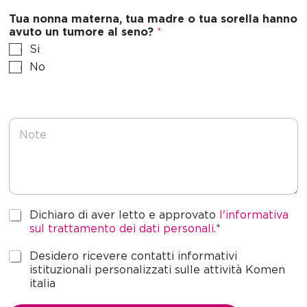
Tua nonna materna, tua madre o tua sorella hanno
avuto un tumore al seno?
*
Si
No
N
o
t
e
P
Dichiaro di aver letto e approvato
l'informativa
r
sul trattamento dei dati personali.
*
i
v
M
Desidero ricevere contatti informativi
a
a
istituzionali personalizzati sulle attività Komen
c
r
italia
y
k
*