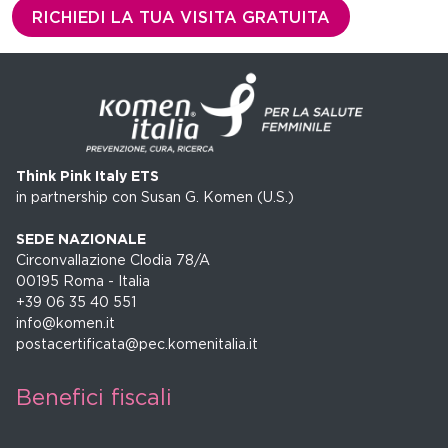
e
RICHIEDI LA TUA VISITA GRATUITA
t
i
n
g
Think Pink Italy ETS
in partnership con Susan G. Komen (U.S.)
SEDE NAZIONALE
Circonvallazione Clodia 78/A
00195 Roma - Italia
+39 06 35 40 551
info@komen.it
postacertificata@pec.komenitalia.it
Benefici fiscali