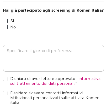
Hai già partecipato agli screening di Komen Italia?
*
Si
No
N
o
t
e
P
Dichiaro di aver letto e approvato
l'informativa
r
sul trattamento dei dati personali.
*
i
v
M
Desidero ricevere contatti informativi
a
a
istituzionali personalizzati sulle attività Komen
c
r
italia
y
k