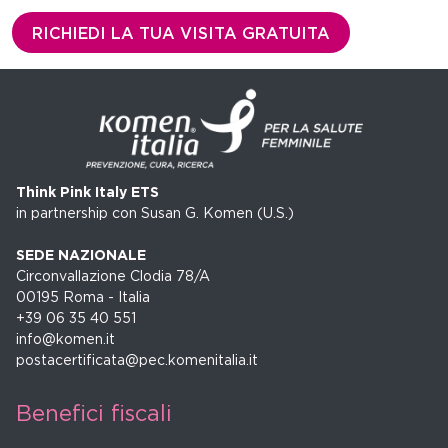
*
e
RICHIEDI LA TUA VISITA GRATUITA
t
i
n
g
Think Pink Italy ETS
in partnership con Susan G. Komen (U.S.)
SEDE NAZIONALE
Circonvallazione Clodia 78/A
00195 Roma - Italia
+39 06 35 40 551
info@komen.it
postacertificata@pec.komenitalia.it
Benefici fiscali