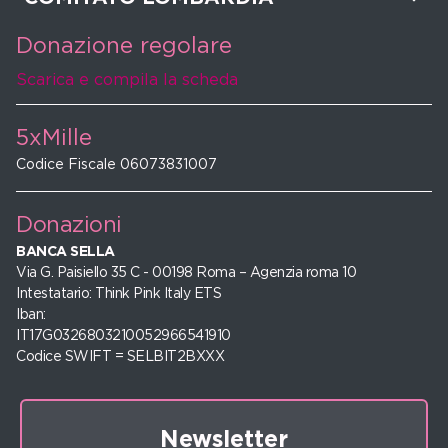
Donazione regolare
Scarica e compila la scheda
5xMille
Codice Fiscale 06073831007
Donazioni
BANCA SELLA
Via G. Paisiello 35 C - 00198 Roma – Agenzia roma 10
Intestatario: Think Pink Italy ETS
Iban:
IT17G0326803210052966541910
Codice SWIFT = SELBIT2BXXX
Newsletter