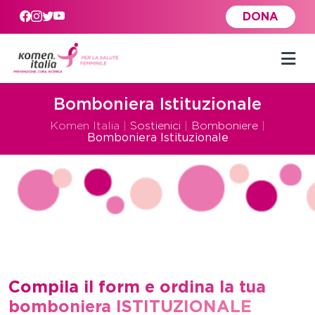
Skip to main content
DONA
Bomboniera Istituzionale
Komen Italia
|
Sostienici
|
Bomboniere
|
Bomboniera Istituzionale
Compila il form e ordina la tua
bomboniera ISTITUZIONALE