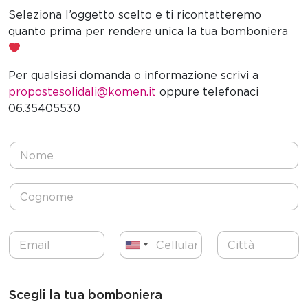
Seleziona l’oggetto scelto e ti ricontatteremo
quanto prima per rendere unica la tua bomboniera
Per qualsiasi domanda o informazione scrivi a
propostesolidali@komen.it
oppure telefonaci
06.35405530
N
o
m
e
C
*
o
g
n
E
T
C
o
U
m
e
i
m
a
l
t
n
e
i
e
t
*
i
l
f
à
Scegli la tua bomboniera
t
*
o
*