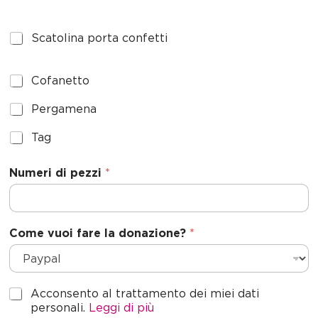
e
n
o
d
*
S
Scatolina porta confetti
S
c
t
a
a
t
C
Cofanetto
o
t
o
l
f
P
Pergamena
e
i
a
e
s
n
n
r
T
Tag
+
a
e
g
a
p
1
t
a
g
o
Numeri di pezzi
*
t
m
r
o
e
t
n
a
a
c
Come vuoi fare la donazione?
*
o
n
f
e
G
t
Acconsento al trattamento dei miei dati
D
t
personali.
Leggi di più