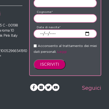
Cognome*
i
 35 C - 00198
Data di nascita*
 roma 10
nk Pink Italy
Acconsento al trattamento dei miei
210052966541910
dati personali.
Leggi
=
Seguici