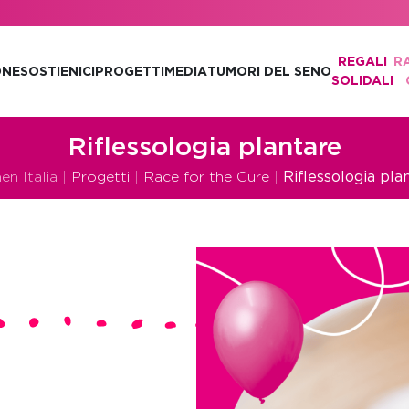
REGALI
R
ONE
SOSTIENICI
PROGETTI
MEDIA
TUMORI DEL SENO
SOLIDALI
Riflessologia plantare
n Italia
|
Progetti
|
Race for the Cure
|
Riflessologia pla