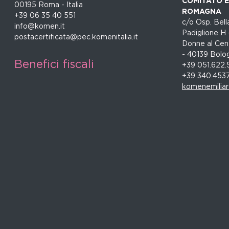
COMITATO EM
00195 Roma - Italia
ROMAGNA
+39 06 35 40 551
c/o Osp. Bella
info@komen.it
Padiglione H 
postacertificata@pec.komenitalia.it
Donne al Cent
- 40139 Bolo
Benefici fiscali
+39 051.622.
+39 340.453
komenemilia