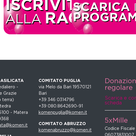
Donazio
ASILICATA
COMITATO PUGLIA
regolare
daliero -
via Melo da Bari 19570121
e Grazie
Bari
Scarica e co
 terra)
+39 346 0314796
scheda
tedra
+39 080.8642690-91
5100 - Matera
komenpuglia@komen.it
9368
5xMille
COMITATO ABRUZZO
ata@komen.it
Codice Fiscale
komenabruzzo@komen.it
06073831007