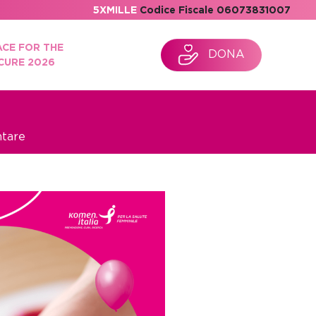
5XMILLE
Codice Fiscale 06073831007
ACE FOR THE
DONA
CURE 2026
ntare