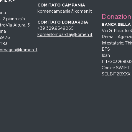
ILIA -
COMITATO CAMPANIA
komencampania@komen.it
ria -
Donazion
- 2 piano c/o
COMITATO LOMBARDIA
BANCA SELLA
roVia Altura, 3
+39 329.8549065
Via G. Paisiello
gna
komenlombardia@komen.it
Roma – Agenzia
59.76
Intestatario: Thi
7183
ETS
romagna@komen.it
Iban:
IT17G0326803
Codice SWIFT 
SELBIT2BXXX