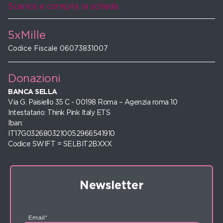
Scarica e compila la scheda
5xMille
Codice Fiscale 06073831007
Donazioni
BANCA SELLA
Via G. Paisiello 35 C - 00198 Roma – Agenzia roma 10
Intestatario: Think Pink Italy ETS
Iban:
IT17G0326803210052966541910
Codice SWIFT = SELBIT2BXXX
Newsletter
Email*